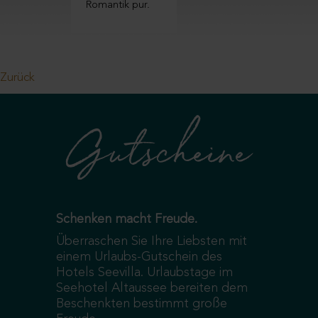
omantik pur.
ein Unikat.
Zurück
Gutscheine
Schenken macht Freude.
Überraschen Sie Ihre Liebsten mit
einem Urlaubs-Gutschein des
Hotels Seevilla. Urlaubstage im
Seehotel Altaussee bereiten dem
Beschenkten bestimmt große