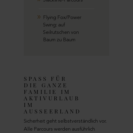
Slackline-Parcours
Flying Fox/Power
Swing: auf
Seilrutschen von
Baum zu Baum
SPASS FÜR D
IE GANZE F
AMILIE IM A
KTIVURLAUB I
M A
USSEERLAND
Sicherheit geht selbstverständlich vor.
Alle Parcours werden ausführlich