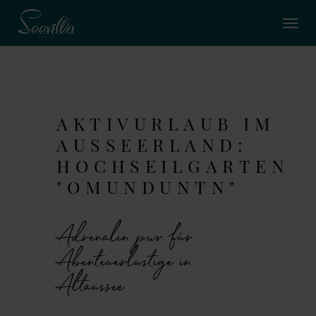
AKTIVURLAUB IM
AUSSEERLAND:
HOCHSEILGARTEN
"OMUNDUNTN"
Adrenalin pur für
Abenteuerlustige in
Altaussee