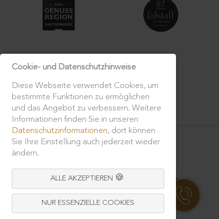
Cookie- und Datenschutzhinweise
Diese Webseite verwendet Cookies, um
bestimmte Funktionen zu ermöglichen
und das Angebot zu verbessern. Weitere
Informationen finden Sie in unseren
Navigation
Datenschutzinformationen
, dort können
überspringen
Sie Ihre Einstellung auch jederzeit wieder
ändern.
PREISLISTE
GUTSCHEINE
DATENSCHUTZ
WISSENSWERTES
ALLE AKZEPTIEREN
IMPRESSUM
KONTAKT
NUR ESSENZIELLE COOKIES